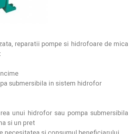
izata, reparatii pompe si hidrofoare de mica
:
ancime
a submersibila in sistem hidrofor
erea unui hidrofor sau pompa submersibila
na si un pret
de necesitatea si consumul beneficiarului.