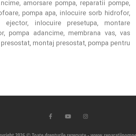
ancime, amorsare pompa, reparatii pompe,
rofoare, pompa apa, inlocuire sorb hidrofor,
i ejector, inlocuire presetupa, montare
ofor, pompa adancime, membrana vas, vas
 presostat, montaj presostat, pompa pentru
pyright 2026 © Toate drepturile rezervate - www.reparatiipompe